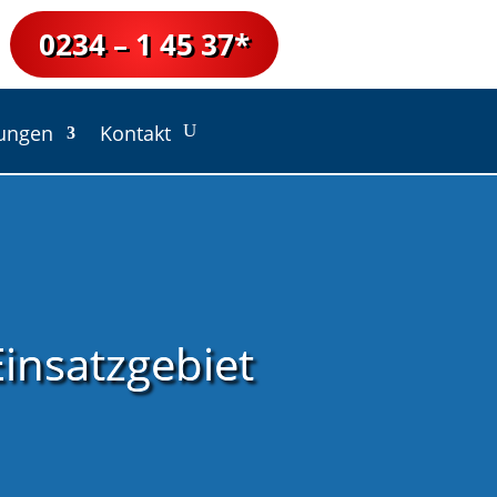
0234 – 1 45 37*
lungen
Kontakt
insatzgebiet